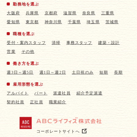
勤務地を選ぶ
大阪府
兵庫県
京都府
滋賀県
奈良県
三重県
愛知県
東京都
神奈川県
千葉県
埼玉県
茨城県
職種を選ぶ
受付・案内スタッフ
清掃
事務スタッフ
建築・設計
営業
その他
働き方を選ぶ
週3日～週5日
週1日～週2日
土日祝のみ
短期
長期
雇用形態を選ぶ
アルバイト
パート
派遣社員
紹介予定派遣
契約社員
正社員
職業紹介
コーポレートサイトへ