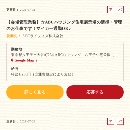
ア
パ
更新日
2026-07-31
ル
ー
【会場管理業務】☆ABCハウジング住宅展示場の清掃・管理
バ
ト
のお仕事です！マイカー通勤OK♪
イ
ト
就業先
ABCライフィズ株式会社
勤務地
東京都八王子市大谷町234 ABCハウジング 八王子住宅公園（
Google Map
）
給与
時給1,230円（交通費規定により支給）
詳しく見る
応募する
ア
パ
更新日
2026-07-24
ル
ー