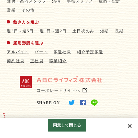
受付・案内スタッフ
清掃
事務スタッフ
建築・設計
営業
その他
働き方を選ぶ
週3日～週5日
週1日～週2日
土日祝のみ
短期
長期
雇用形態を選ぶ
アルバイト
パート
派遣社員
紹介予定派遣
契約社員
正社員
職業紹介
コーポレートサイトへ
SHARE ON
scroll
同意して閉じる
© ABC Lifewith Corporation.
Googleアナリティクスの利用について