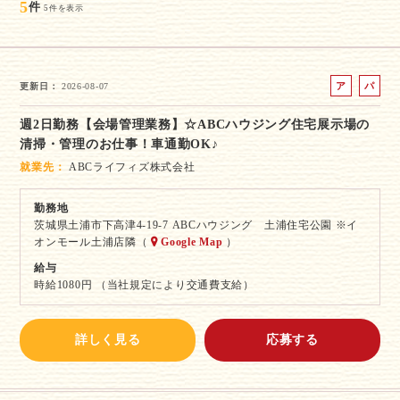
5
件
5件を表示
ア
パ
更新日
2026-08-07
ル
ー
週2日勤務【会場管理業務】☆ABCハウジング住宅展示場の
バ
ト
清掃・管理のお仕事！車通勤OK♪
イ
ト
就業先
ABCライフィズ株式会社
勤務地
茨城県土浦市下高津4-19-7 ABCハウジング 土浦住宅公園 ※イ
オンモール土浦店隣（
Google Map
）
給与
時給1080円 （当社規定により交通費支給）
詳しく見る
応募する