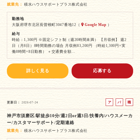
ト
就業先
積水ハウスサポートプラス株式会社
勤務地
大阪府堺市北区長曽根町3047番地12（
Google Map
）
給与
時給：1,300円 ※固定シフト制（週20時間未満） 【月収例】 週2
日（月8日）8時間勤務の場合 月収例83,200円 （時給1,300円×実
働8時間×8日勤務） ＋交通費全額…
詳しく見る
応募する
ア
パ
職
更新日
2026-07-24
ル
ー
業
神戸市須磨区/駅徒歩10分/週2日or週3日/扶養内/ハウスメーカ
バ
ト
紹
ー/カスタマーサポート/定期連絡
イ
介
ト
就業先
積水ハウスサポートプラス株式会社