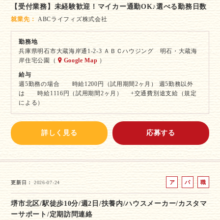
【受付業務】未経験歓迎！マイカー通勤OK♪選べる勤務日数
バ
ト
イ
就業先
ABCライフィズ株式会社
ト
勤務地
兵庫県明石市大蔵海岸通1-2-3 ＡＢＣハウジング 明石・大蔵海
岸住宅公園（
Google Map
）
給与
週5勤務の場合 時給1200円（試用期間2ヶ月） 週5勤務以外
は 時給1116円（試用期間2ヶ月） +交通費別途支給（規定
による）
詳しく見る
応募する
ア
パ
職
更新日
2026-07-24
ル
ー
業
堺市北区/駅徒歩10分/週2日/扶養内/ハウスメーカー/カスタマ
バ
ト
紹
ーサポート/定期訪問連絡
イ
介