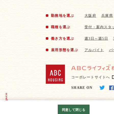
勤務地を選ぶ
大阪府
兵庫県
職種を選ぶ
受付・案内スタ
働き方を選ぶ
週3日～週5日
雇用形態を選ぶ
アルバイト
パ
コーポレートサイトへ
SHARE ON
scroll
同意して閉じる