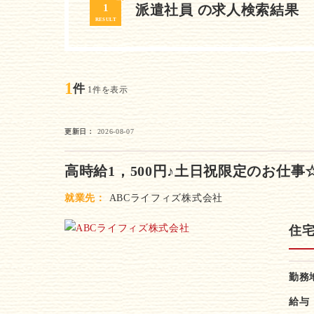
1
派遣社員 の求人検索結果
RESULT
1
件
1件を表示
更新日
2026-08-07
高時給1，500円♪土日祝限定のお仕
就業先
ABCライフィズ株式会社
住
勤務
給与