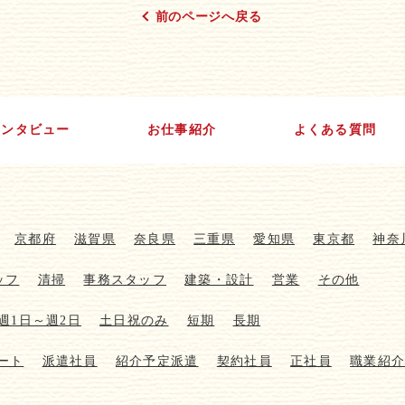
前のページへ戻る
インタビュー
お仕事紹介
よくある質問
京都府
滋賀県
奈良県
三重県
愛知県
東京都
神奈
ッフ
清掃
事務スタッフ
建築・設計
営業
その他
週1日～週2日
土日祝のみ
短期
長期
ート
派遣社員
紹介予定派遣
契約社員
正社員
職業紹