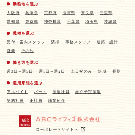
勤務地を選ぶ
大阪府
兵庫県
京都府
滋賀県
奈良県
三重県
愛知県
東京都
神奈川県
千葉県
埼玉県
茨城県
職種を選ぶ
受付・案内スタッフ
清掃
事務スタッフ
建築・設計
営業
その他
働き方を選ぶ
週3日～週5日
週1日～週2日
土日祝のみ
短期
長期
雇用形態を選ぶ
アルバイト
パート
派遣社員
紹介予定派遣
契約社員
正社員
職業紹介
コーポレートサイトへ