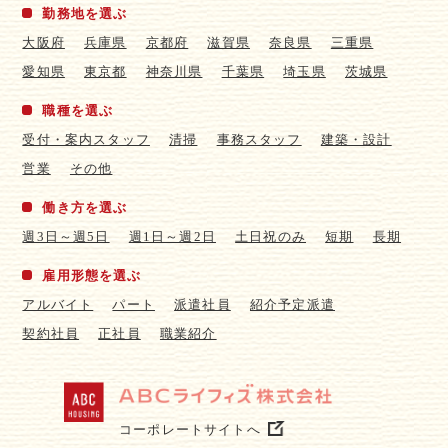
勤務地を選ぶ
大阪府
兵庫県
京都府
滋賀県
奈良県
三重県
愛知県
東京都
神奈川県
千葉県
埼玉県
茨城県
職種を選ぶ
受付・案内スタッフ
清掃
事務スタッフ
建築・設計
営業
その他
働き方を選ぶ
週3日～週5日
週1日～週2日
土日祝のみ
短期
長期
雇用形態を選ぶ
アルバイト
パート
派遣社員
紹介予定派遣
契約社員
正社員
職業紹介
コーポレートサイトへ