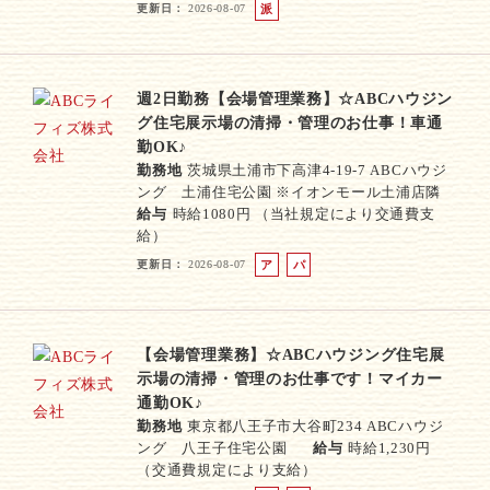
更新日
2026-08-07
派
遣
社
員
週2日勤務【会場管理業務】☆ABCハウジン
グ住宅展示場の清掃・管理のお仕事！車通
勤OK♪
勤務地
茨城県土浦市下高津4-19-7 ABCハウジ
ング 土浦住宅公園 ※イオンモール土浦店隣
給与
時給1080円 （当社規定により交通費支
給）
更新日
2026-08-07
ア
パ
ル
ー
バ
ト
イ
ト
【会場管理業務】☆ABCハウジング住宅展
示場の清掃・管理のお仕事です！マイカー
通勤OK♪
勤務地
東京都八王子市大谷町234 ABCハウジ
ング 八王子住宅公園
給与
時給1,230円
（交通費規定により支給）