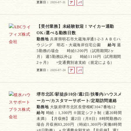
更新日
2026-07-31
ア
パ
ル
ー
バ
ト
イ
ト
【受付業務】未経験歓迎！マイカー通勤
OK♪選べる勤務日数
勤務地
兵庫県明石市大蔵海岸通1-2-3 ＡＢＣハ
ウジング 明石・大蔵海岸住宅公園
給与
週
5勤務の場合 時給1200円（試用期間2ヶ
月） 週5勤務以外は 時給1116円（試用期間
2ヶ月） +交通費別途支給（規定による）
更新日
2026-07-24
ア
パ
ル
ー
バ
ト
イ
ト
堺市北区/駅徒歩10分/週2日/扶養内/ハウスメ
ーカー/カスタマーサポート/定期訪問連絡
勤務地
大阪府堺市北区長曽根町3047番地12
給与
時給：1,300円 ※固定シフト制（週20時間
未満） 【月収例】 週2日（月8日）8時間勤務の
場合 月収例83,200円 （時給1,300円×実働8時間
×8日勤務） ＋交通費全額支給 【月収例】 週2