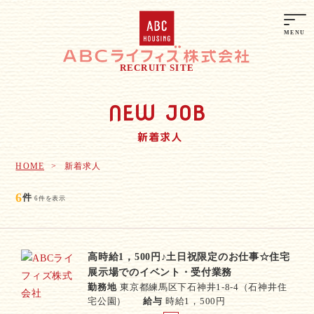
RECRUIT SITE
NEW JOB
新着求人
HOME
新着求人
6
件
6件を表示
高時給1，500円♪土日祝限定のお仕事☆住宅
展示場でのイベント・受付業務
勤務地
東京都練馬区下石神井1-8-4（石神井住
宅公園）
給与
時給1，500円