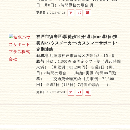
日（月8日）7時間勤務の場合 月…
更新日
2026-07-24
ア
パ
職
ル
ー
業
バ
ト
紹
イ
介
ト
神戸市須磨区/駅徒歩10分/週2日or週3日/扶
養内/ハウスメーカー/カスタマーサポート/
定期連絡
勤務地
兵庫県神戸市須磨区弥栄台3－15－8
給与
時給：1,300円 ※固定シフト制（週20時間
未満） 【月収例：83,200円】 ※週2日（月8
日）8時間の場合 （時給×実働8時間×8日勤
務） ＋交通費全額支給 【月収例：72,800
円】 ※週2日（月8日）7時間の場合 （…
更新日
2026-07-24
ア
パ
職
ル
ー
業
バ
ト
紹
イ
介
ト