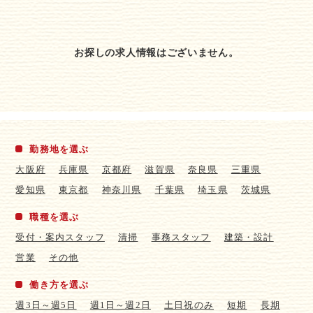
お探しの求人情報はございません。
勤務地を選ぶ
大阪府
兵庫県
京都府
滋賀県
奈良県
三重県
愛知県
東京都
神奈川県
千葉県
埼玉県
茨城県
職種を選ぶ
受付・案内スタッフ
清掃
事務スタッフ
建築・設計
営業
その他
働き方を選ぶ
週3日～週5日
週1日～週2日
土日祝のみ
短期
長期